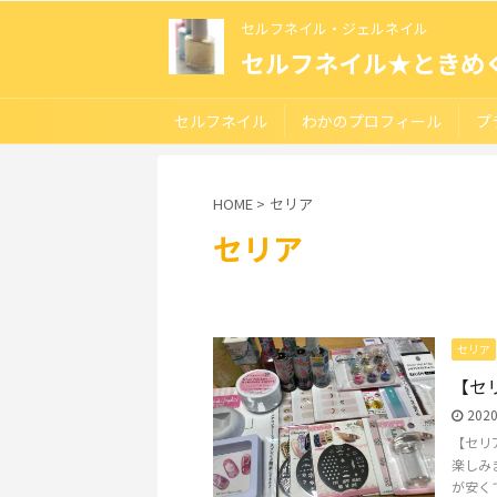
セルフネイル・ジェルネイル
セルフネイル★ときめ
セルフネイル
わかのプロフィール
プ
HOME
>
セリア
セリア
セリア
【セ
202
【セリ
楽しみ
が安くて